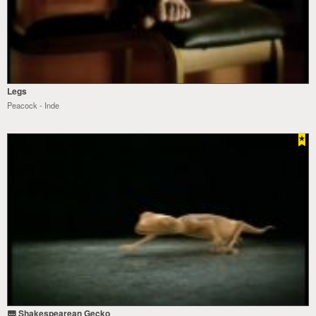
Legs
Peacock - Inde
Shakespearean Gecko