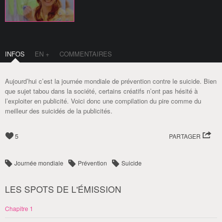
INFOS
EN +
COMMENTAIRES
Aujourd’hui c’est la journée mondiale de prévention contre le suicide. Bien
que sujet tabou dans la société, certains créatifs n’ont pas hésité à
l’exploiter en publicité. Voici donc une compilation du pire comme du
meilleur des suicidés de la publicités.
5
PARTAGER
Journée mondiale
Prévention
Suicide
LES SPOTS DE L'ÉMISSION
Chapitre 1