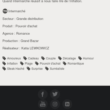
Quand Intermarché réussit à nous faire rire de l’inflation.
Intermarché
Secteur :
Grande distribution
Produit :
Pouvoir d'achat
Agence :
Romance
Production :
Grand Bazar
Réalisateur :
Katia LEWKOWICZ
Amoureux
Cadeau
Couple
Décalage
Humour
Inflation
Plage
Pouvoir d'achat
Romantique
Steak Haché
Surprise
Surréaliste